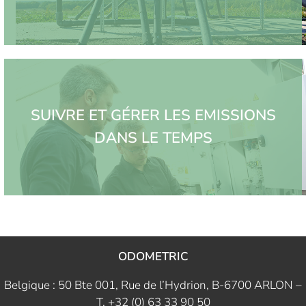
SUIVRE ET GÉRER LES EMISSIONS
DANS LE TEMPS
ODOMETRIC
Belgique : 50 Bte 001, Rue de l’Hydrion, B-6700 ARLON –
T. +32 (0) 63 33 90 50