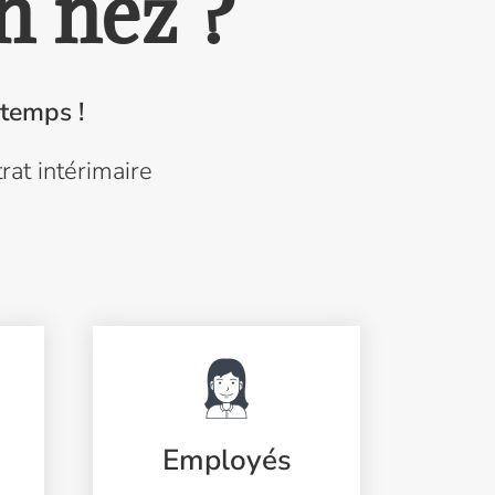
n nez ?
 temps !
at intérimaire
s
Employés