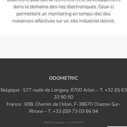
dans le domaine des nez électroniques. Ceux-ci
permettent un monitoring en temps réel des
nuisances olfactives sur un site industriel donné.
ODOMETRIC
Belgique : 577 route de Longwy, 6700 Arlon – T. +32 (0) 63
33 90 50
France : 608, Chemin de l’Islon, F-38670 Chasse-Sur-
Rhone – T. +33 (0)9 73 03 66 94
Mentions légales
– © Odometric